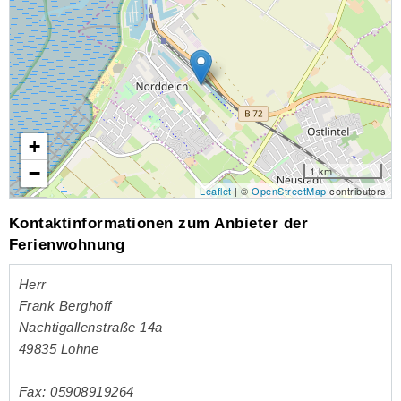
+
−
1 km
Leaflet
| ©
OpenStreetMap
contributors
Kontaktinformationen zum Anbieter der
Ferienwohnung
Herr
Frank Berghoff
Nachtigallenstraße 14a
49835
Lohne
Fax: 05908919264