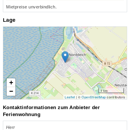
Mietpreise unverbindlich.
Lage
Lade Lageplan
+
−
1 km
Leaflet
| ©
OpenStreetMap
contributors
Kontaktinformationen zum Anbieter der
Ferienwohnung
Herr