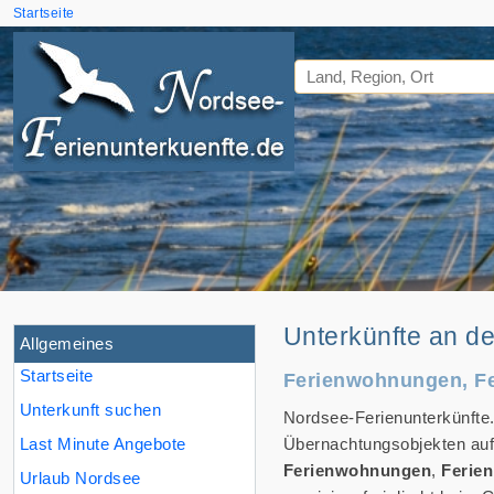
Startseite
Unterkünfte an d
Allgemeines
Startseite
Ferienwohnungen, Fe
Unterkunft suchen
Nordsee-Ferienunterkünfte.
Last Minute Angebote
Übernachtungsobjekten auf 
Ferienwohnungen
,
Ferie
Urlaub Nordsee