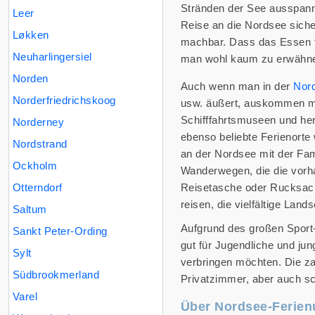
Stränden der See ausspann
Leer
Reise an die Nordsee sicher
Løkken
machbar. Dass das Essen fü
Neuharlingersiel
man wohl kaum zu erwähn
Norden
Auch wenn man in der
Nor
Norderfriedrichskoog
usw. äußert, auskommen muss
Schifffahrtsmuseen und her
Norderney
ebenso beliebte Ferienorte
Nordstrand
an der Nordsee mit der Fami
Ockholm
Wanderwegen, die die vorh
Otterndorf
Reisetasche oder Rucksac
reisen, die vielfältige Lan
Saltum
Aufgrund des großen Sport
Sankt Peter-Ording
gut für Jugendliche und j
Sylt
verbringen möchten. Die za
Südbrookmerland
Privatzimmer, aber auch sc
Varel
Über Nordsee-Ferien