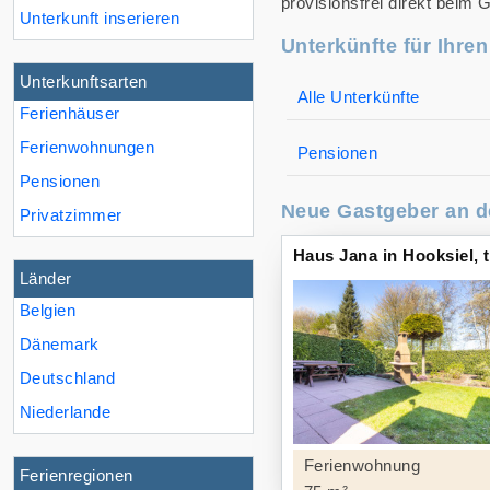
provisionsfrei direkt beim 
Unterkunft inserieren
Unterkünfte für Ihre
Unterkunftsarten
Alle Unterkünfte
Ferienhäuser
Ferienwohnungen
Pensionen
Pensionen
Neue Gastgeber an d
Privatzimmer
Haus Jana in Hooksiel, 
Länder
Belgien
Dänemark
Deutschland
Niederlande
Ferienwohnung
Ferienregionen