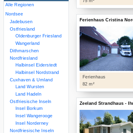
75 m²
Alle Regionen
Nordsee
Ferienhaus Cristina No
Jadebusen
Ostfriesland
Oldenburger Friesland
Wangerland
Dithmarschen
Nordfriesland
Halbinsel Eiderstedt
Halbinsel Nordstrand
Ferienhaus
Cuxhaven & Umland
82 m²
Land Wursten
Land Hadeln
Ostfriesische Inseln
Zeeland Strandhaus - Ih
Insel Borkum
Insel Wangerooge
Insel Norderney
Nordfriesische Inseln