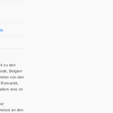
ln
it zu den
nde, Belgien
nkten von den
h Romantik,
allem eins im
nd
nslust an den