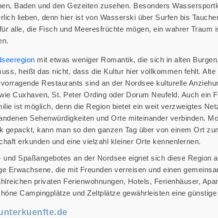
en, Baden und den Gezeiten zusehen. Besonders Wassersportl
lich lieben, denn hier ist von Wasserski über Surfen bis Tauche
r alle, die Fisch und Meeresfrüchte mögen, ein wahrer Traum is
en.
dseeregion
mit etwas weniger Romantik, die sich in alten Burgen
, heißt das nicht, dass die Kultur hier vollkommen fehlt. Alte 
vorragende Restaurants sind an der Nordsee kulturelle Anziehu
 wie Cuxhaven, St. Peter Ording oder Dorum Neufeld. Auch ein 
lie ist möglich, denn die Region bietet ein weit verzweigtes Ne
andenen Sehenwürdigkeiten und Orte miteinander verbinden. Mo
k gepackt, kann man so den ganzen Tag über von einem Ort zu
dschaft erkunden und eine vielzahl kleiner Orte kennenlernen.
- und Spaßangebotes an der Nordsee eignet sich diese Region 
unge Erwachsene, die mit Freunden verreisen und einen gemeins
hlreichen privaten Ferienwohnungen, Hotels, Ferienhäuser, Apa
höne Campingplätze und Zeltplätze gewährleisten eine günstige 
unterkuenfte.de