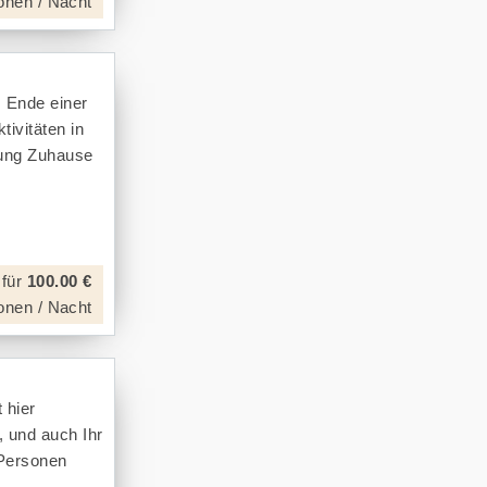
onen / Nacht
 Ende einer
ivitäten in
nung Zuhause
für
100.00 €
onen / Nacht
 hier
, und auch Ihr
 Personen