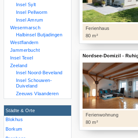
Insel Sylt
Insel Pellworm
Insel Amrum
Wesermarsch
Ferienhaus
Halbinsel Butjadingen
80 m²
Westflandern
Jammerbucht
Nordsee-Domizil - Ruhi
Insel Texel
Zeeland
Insel Noord-Beveland
Insel Schouwen-
Duiveland
Zeeuws Vlaanderen
Städte & Orte
Ferienwohnung
Blokhus
80 m²
Borkum