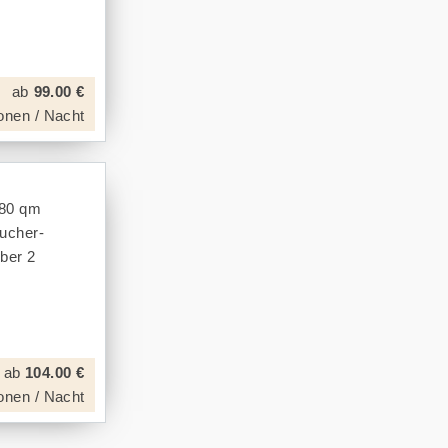
ab
99.00 €
onen / Nacht
 80 qm
aucher-
ber 2
ab
104.00 €
onen / Nacht