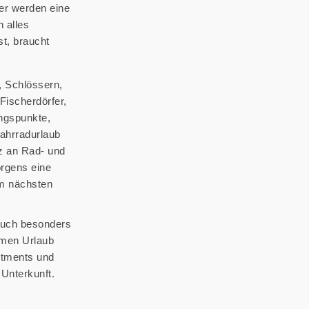
er werden eine
n alles
t, braucht
, Schlössern,
Fischerdörfer,
ngspunkte,
Fahrradurlaub
tz an Rad- und
rgens eine
m nächsten
auch besonders
amen Urlaub
rtments und
Unterkunft.