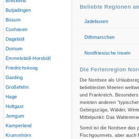
Breskens
Beliebte Regionen a
Butjadingen
Büsum
Jadebusen
Cuxhaven
Dithmarschen
Dagebüll
Dornum
Nordfriesische Inseln
Emmelsbüll-Horsbüll
Friedrichskoog
Die Ferienregion No
Garding
Die Nordsee als Urlaubsregi
Großefehn
beliebtesten Meeren weltwe
und Frankreich. Besonders 
Hage
meisten anderen "typischen
Holtgast
Gebirgszüge, Wälder, Winte
Jemgum
Mittelpunkt: Das Wattenme
Kamperland
Somit ist die Nordsee das p
Krummhörn
Fischgourmets. aber auch 