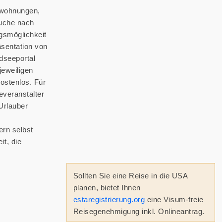
enwohnungen,
Suche nach
gsmöglichkeit
äsentation von
dseeportal
jeweiligen
ostenlos. Für
everanstalter
Urlauber
rn selbst
it, die
Sollten Sie eine Reise in die USA
planen, bietet Ihnen
estaregistrierung.org
eine Visum-freie
Reisegenehmigung inkl. Onlineantrag.