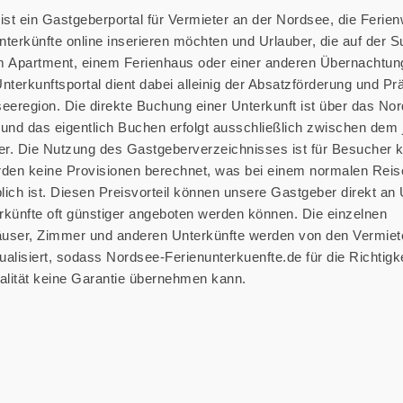
ist ein Gastgeberportal für Vermieter an der Nordsee, die Feri
terkünfte online inserieren möchten und Urlauber, die auf der 
m Apartment, einem Ferienhaus oder einer anderen Übernachtun
terkunftsportal dient dabei alleinig der Absatzförderung und Pr
eeregion. Die direkte Buchung einer Unterkunft ist über das Nor
 und das eigentlich Buchen erfolgt ausschließlich zwischen dem 
r. Die Nutzung des Gastgeberverzeichnisses ist für Besucher k
rden keine Provisionen berechnet, was bei einem normalen Reis
lich ist. Diesen Preisvorteil können unsere Gastgeber direkt an 
künfte oft günstiger angeboten werden können. Die einzelnen
user, Zimmer und anderen Unterkünfte werden von den Vermiete
tualisiert, sodass Nordsee-Ferienunterkuenfte.de für die Richtigke
ualität keine Garantie übernehmen kann.