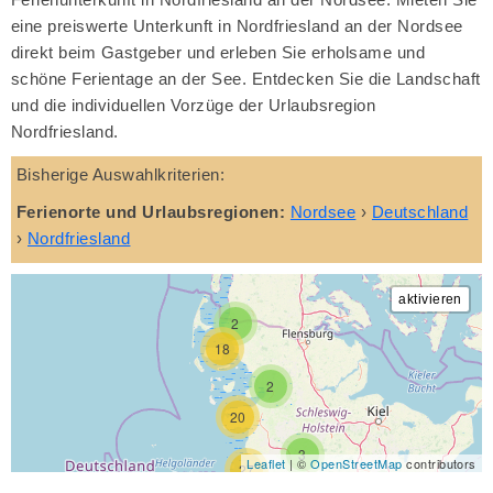
eine preiswerte Unterkunft in Nordfriesland an der Nordsee
direkt beim Gastgeber und erleben Sie erholsame und
schöne Ferientage an der See. Entdecken Sie die Landschaft
und die individuellen Vorzüge der Urlaubsregion
Nordfriesland.
Bisherige Auswahlkriterien:
Ferienorte und Urlaubsregionen:
Nordsee
›
Deutschland
›
Nordfriesland
2
18
2
20
3
Leaflet
| ©
OpenStreetMap
contributors
27