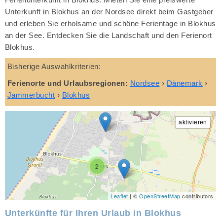
Unterkunft in Blokhus an der Nordsee direkt beim Gastgeber
und erleben Sie erholsame und schöne Ferientage in Blokhus
an der See. Entdecken Sie die Landschaft und den Ferienort
Blokhus.
Bisherige Auswahlkriterien:
Ferienorte und Urlaubsregionen:
Nordsee
›
Dänemark
›
Jammerbucht
›
Blokhus
2
Leaflet
| ©
OpenStreetMap
contributors
Unterkünfte für Ihren Urlaub in Blokhus