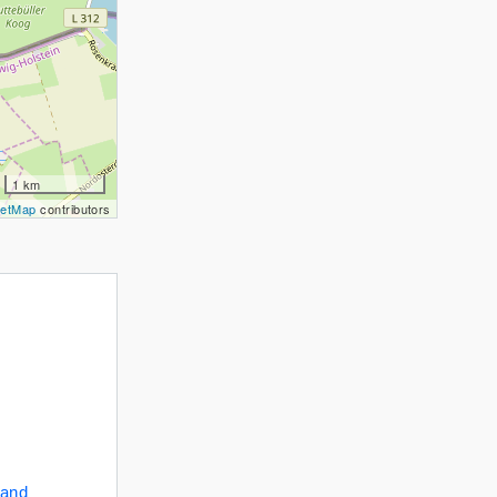
1 km
eetMap
contributors
r
land