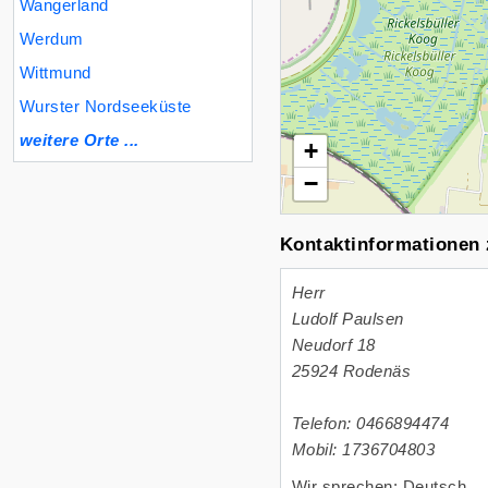
Wangerland
Werdum
Wittmund
Wurster Nordseeküste
weitere Orte ...
+
−
Kontaktinformationen
Herr
Ludolf Paulsen
Neudorf 18
25924
Rodenäs
Telefon: 0466894474
Mobil: 1736704803
Wir sprechen: Deutsch