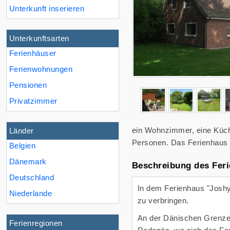
Unterkunft inserieren
Unterkunftsarten
Ferienhäuser
Ferienwohnungen
Pensionen
Privatzimmer
ein Wohnzimmer, eine Küch
Länder
Personen. Das Ferienhaus b
Belgien
Dänemark
Beschreibung des Fer
Deutschland
In dem Ferienhaus "Joshy
Niederlande
zu verbringen.
An der Dänischen Grenze
Ferienregionen