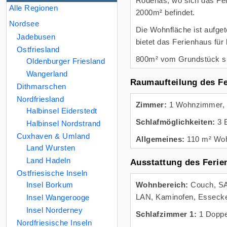
Rodenäs, wo sich das Fer
Alle Regionen
2000m² befindet.
Nordsee
Die Wohnfläche ist aufge
Jadebusen
bietet das Ferienhaus für
Ostfriesland
800m² vom Grundstück si
Oldenburger Friesland
Wangerland
Raumaufteilung des F
Dithmarschen
Nordfriesland
Zimmer:
1 Wohnzimmer, 
Halbinsel Eiderstedt
Schlafmöglichkeiten:
3 
Halbinsel Nordstrand
Cuxhaven & Umland
Allgemeines:
110 m² Woh
Land Wursten
Land Hadeln
Ausstattung des Ferie
Ostfriesische Inseln
Insel Borkum
Wohnbereich:
Couch, SA
LAN, Kaminofen, Essecke
Insel Wangerooge
Insel Norderney
Schlafzimmer 1:
1 Doppe
Nordfriesische Inseln