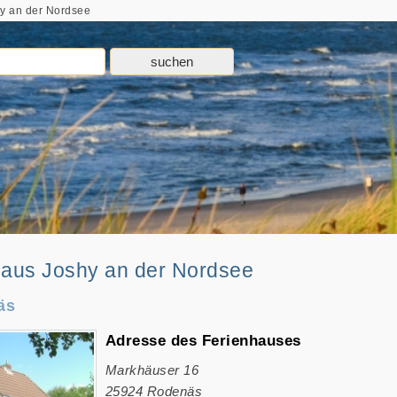
hy an der Nordsee
haus Joshy an der Nordsee
äs
Adresse des Ferienhauses
Markhäuser 16
25924
Rodenäs