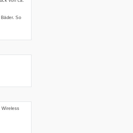
ück von ca.
 Bäder. So
 Wireless