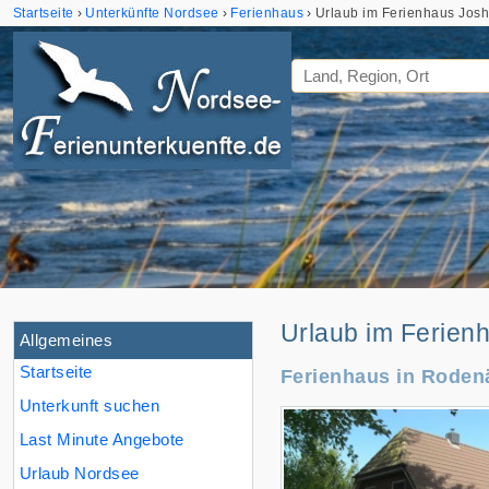
Startseite
Unterkünfte Nordsee
Ferienhaus
Urlaub im Ferienhaus Jos
Urlaub im Ferien
Allgemeines
Startseite
Ferienhaus in Roden
Unterkunft suchen
Last Minute Angebote
Urlaub Nordsee