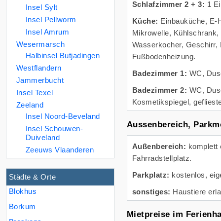
Schlafzimmer 2 + 3:
1 Ei
Insel Sylt
Insel Pellworm
Küche:
Einbauküche, E-H
Insel Amrum
Mikrowelle, Kühlschrank,
Wesermarsch
Wasserkocher, Geschirr, 
Halbinsel Butjadingen
Fußbodenheizung.
Westflandern
Badezimmer 1:
WC, Dusc
Jammerbucht
Badezimmer 2:
WC, Dusc
Insel Texel
Kosmetikspiegel, gefliest
Zeeland
Insel Noord-Beveland
Aussenbereich, Parkmö
Insel Schouwen-
Duiveland
Außenbereich:
komplett 
Zeeuws Vlaanderen
Fahrradstellplatz.
Parkplatz:
kostenlos, eige
Städte & Orte
Blokhus
sonstiges:
Haustiere erla
Borkum
Mietpreise im Ferienh