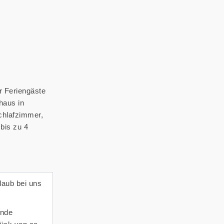
ür Feriengäste
haus in
Schlafzimmer,
bis zu 4
laub bei uns
inde