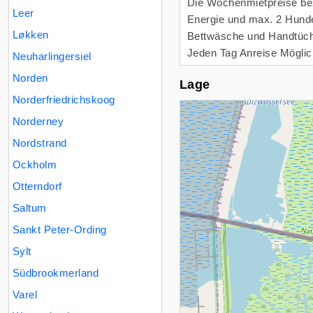
Die Wochenmietpreise bez
Leer
Energie und max. 2 Hund
Løkken
Bettwäsche und Handtüche
Jeden Tag Anreise Möglic
Neuharlingersiel
Norden
Lage
Norderfriedrichskoog
Lade Lageplan
Norderney
Nordstrand
Ockholm
Otterndorf
Saltum
Sankt Peter-Ording
Sylt
Südbrookmerland
Varel