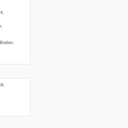
t,
n,
 Boden.
ll,