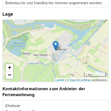
Bettwäsche und Handtücher können angemietet werden
Lage
Lade Lageplan
+
−
1 km
Leaflet
| ©
OpenStreetMap
contributors
Kontaktinformationen zum Anbieter der
Ferienwohnung
Eheleute