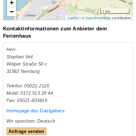
+
−
1 km
Leaflet
| ©
OpenStreetMap
contributors
Kontaktinformationen zum Anbieter dem
Ferienhaus
Herr
Stephan Veil
Wölper Straße 50 c
31582
Nienburg
Telefon: 05021-2120
Mobil: 0172 513 29 44
Fax: 05021-603819
Homepage des Gastgebers
Wir sprechen: Deutsch
Anfrage senden