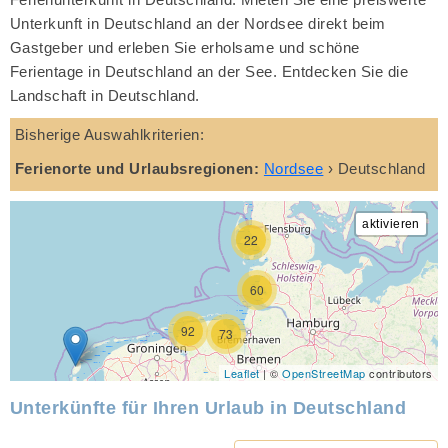
Unterkunft in Deutschland an der Nordsee direkt beim
Gastgeber und erleben Sie erholsame und schöne
Ferientage in Deutschland an der See. Entdecken Sie die
Landschaft in Deutschland.
Bisherige Auswahlkriterien:
Ferienorte und Urlaubsregionen:
Nordsee
›
Deutschland
22
60
92
73
Leaflet
| ©
OpenStreetMap
contributors
Unterkünfte für Ihren Urlaub in Deutschland