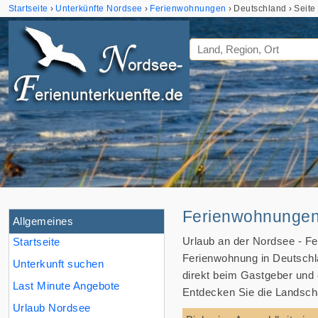
Startseite
Unterkünfte Nordsee
Ferienwohnungen
Deutschland
Seite
Ferienwohnungen 
Allgemeines
Urlaub an der Nordsee - Fe
Startseite
Ferienwohnung in Deutschl
Unterkunft suchen
direkt beim Gastgeber und 
Last Minute Angebote
Entdecken Sie die Landscha
Urlaub Nordsee