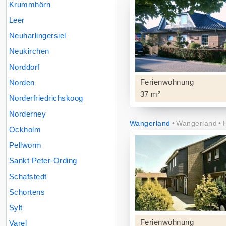
Krummhörn
Leer
Neuharlingersiel
Neukirchen
Norddorf
Ferienwohnung
Norden
37 m²
Norderfriedrichskoog
Norderney
Wangerland
Wangerland
Ockholm
Pellworm
Sankt Peter-Ording
Schafstedt
Schortens
Sylt
Ferienwohnung
Varel