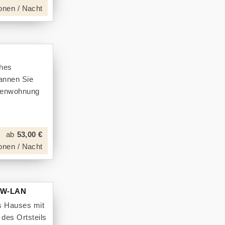
onen / Nacht
ches
annen Sie
erienwohnung
ab
53,00 €
onen / Nacht
t W-LAN
s Hauses mit
des Ortsteils