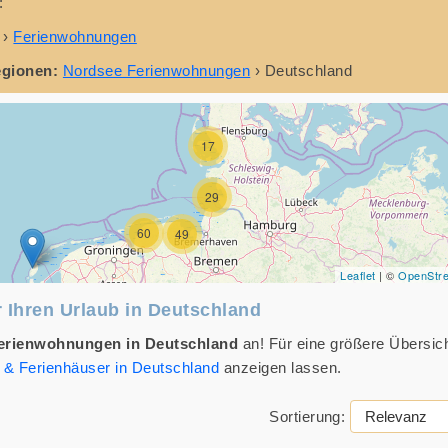
:
›
Ferienwohnungen
egionen:
Nordsee Ferienwohnungen
›
Deutschland
17
29
60
49
Leaflet
| ©
OpenStr
 Ihren Urlaub in Deutschland
erienwohnungen in Deutschland
an! Für eine größere Übersic
& Ferienhäuser in Deutschland
anzeigen lassen.
Sortierung: