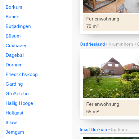
Borkum
Bunde
Ferienwohnung
Butjadingen
75 m²
Büsum
Ostfriesland
Krummhörn
Cuxhaven
Dagebüll
Dornum
Friedrichskoog
Garding
Großefehn
Hallig Hooge
Ferienwohnung
65 m²
Holtgast
Ihlow
Insel Borkum
Borkum
Jemgum