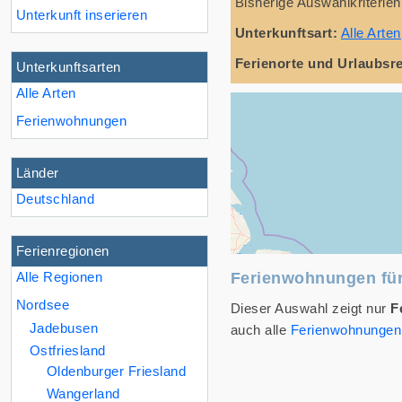
Bisherige Auswahlkriterien
Unterkunft inserieren
Unterkunftsart:
Alle Arten
Ferienorte und Urlaubsr
Unterkunftsarten
Alle Arten
Ferienwohnungen
Länder
Deutschland
Ferienregionen
Alle Regionen
Ferienwohnungen für
Nordsee
Dieser Auswahl zeigt nur
F
Jadebusen
auch alle
Ferienwohnungen 
Ostfriesland
Oldenburger Friesland
Wangerland