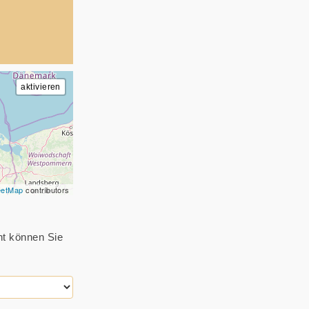
eetMap
contributors
ht können Sie