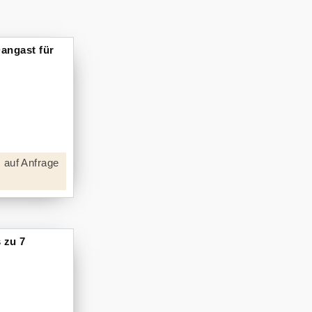
angast für
 auf Anfrage
 zu 7