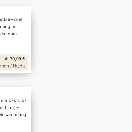
ordseeinsel
hnung mit
Nähe vom
ab
70,00 €
onen / Nacht
smarckstr. 57
schirm) •
pielesammlung