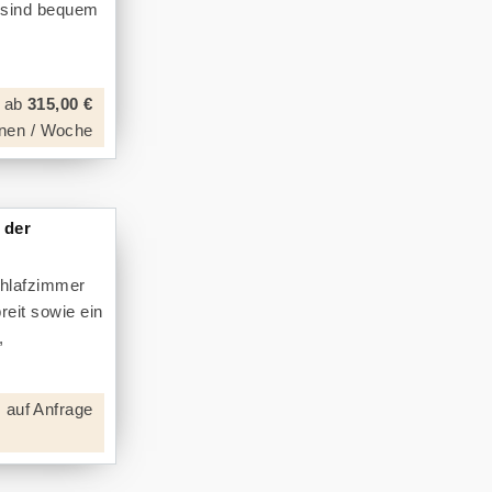
h sind bequem
ab
315,00 €
nen / Woche
 der
chlafzimmer
reit sowie ein
,
 auf Anfrage