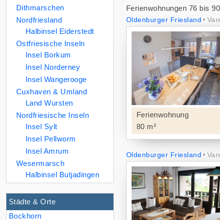
Dithmarschen
Ferienwohnungen 76 bis 90
Nordfriesland
Oldenburger Friesland
Var
Halbinsel Eiderstedt
Ostfriesische Inseln
Insel Borkum
Insel Norderney
Insel Wangerooge
Cuxhaven & Umland
Land Wursten
Ferienwohnung
Nordfriesische Inseln
Insel Sylt
80 m²
Insel Pellworm
Insel Amrum
Oldenburger Friesland
Var
Wesermarsch
Halbinsel Butjadingen
Städte & Orte
Bockhorn