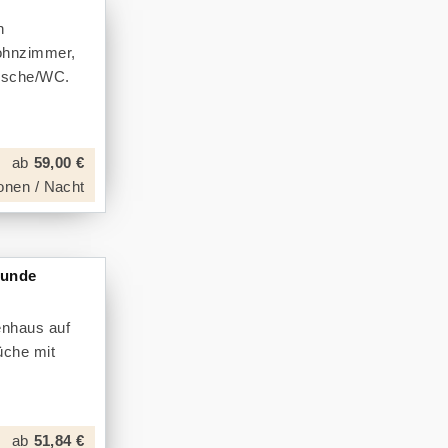
n
Wohnzimmer,
Dusche/WC.
ab
59,00 €
onen / Nacht
Hunde
enhaus auf
üche mit
ab
51,84 €