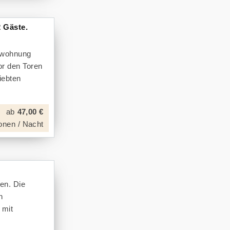
 Gäste.
enwohnung
or den Toren
iebten
ab
47,00 €
onen / Nacht
en. Die
n
 mit