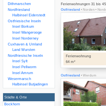
Dithmarschen
Ferienwohnungen 31 bis 45
Nordfriesland
Ostfriesland
Norden
Nord
Halbinsel Eiderstedt
Ostfriesische Inseln
Insel Borkum
Insel Wangerooge
Insel Norderney
Cuxhaven & Umland
Land Wursten
Nordfriesische Inseln
Ferienwohnung
Insel Sylt
64 m²
Insel Pellworm
Insel Amrum
Ostfriesland
Werdum
Wesermarsch
Halbinsel Butjadingen
Städte & Orte
Bockhorn