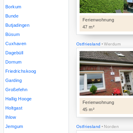
Borkum
Bunde
Ferienwohnung
Butjadingen
47 m²
Büsum
Cuxhaven
Ostfriesland
Werdum
Dagebüll
Dornum
Friedrichskoog
Garding
Großefehn
Hallig Hooge
Ferienwohnung
Holtgast
45 m²
Ihlow
Jemgum
Ostfriesland
Norden