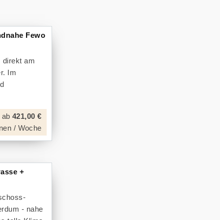
andnahe Fewo
 direkt am
r. Im
nd
ab
421,00 €
nen / Woche
asse +
eschoss-
erdum - nahe