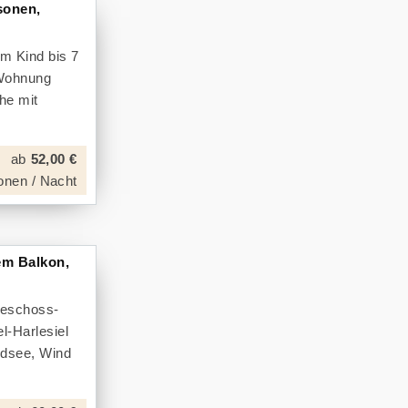
sonen,
em Kind bis 7
-Wohnung
he mit
ab
52,00 €
onen / Nacht
em Balkon,
geschoss-
l-Harlesiel
rdsee, Wind