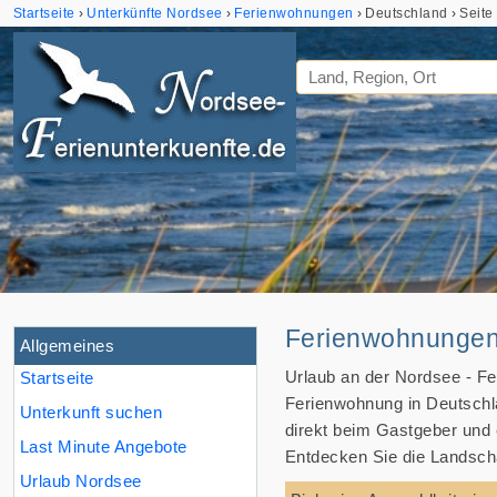
Startseite
Unterkünfte Nordsee
Ferienwohnungen
Deutschland
Seite
Ferienwohnungen 
Allgemeines
Urlaub an der Nordsee - Fe
Startseite
Ferienwohnung in Deutschl
Unterkunft suchen
direkt beim Gastgeber und 
Last Minute Angebote
Entdecken Sie die Landscha
Urlaub Nordsee