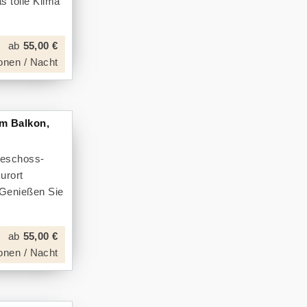
s tolle Klima
ab
55,00 €
onen / Nacht
m Balkon,
geschoss-
urort
 Genießen Sie
ab
55,00 €
onen / Nacht