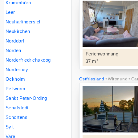
Krummhörn
Leer
Neuharlingersiel
Neukirchen
Norddorf
Norden
Ferienwohnung
Norderfriedrichskoog
37 m²
Norderney
Ockholm
Ostfriesland
Wittmund
Car
Pellworm
Sankt Peter-Ording
Schafstedt
Schortens
Sylt
Varel