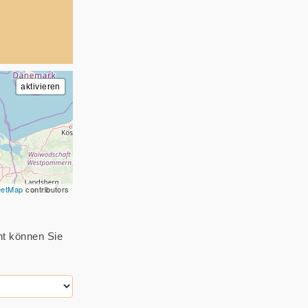
eetMap
contributors
ht können Sie