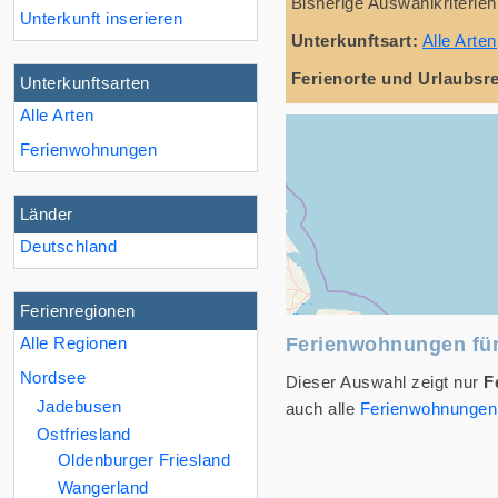
Bisherige Auswahlkriterien
Unterkunft inserieren
Unterkunftsart:
Alle Arten
Ferienorte und Urlaubsr
Unterkunftsarten
Alle Arten
Ferienwohnungen
Länder
Deutschland
Ferienregionen
Alle Regionen
Ferienwohnungen für
Nordsee
Dieser Auswahl zeigt nur
F
Jadebusen
auch alle
Ferienwohnungen 
Ostfriesland
Oldenburger Friesland
Wangerland