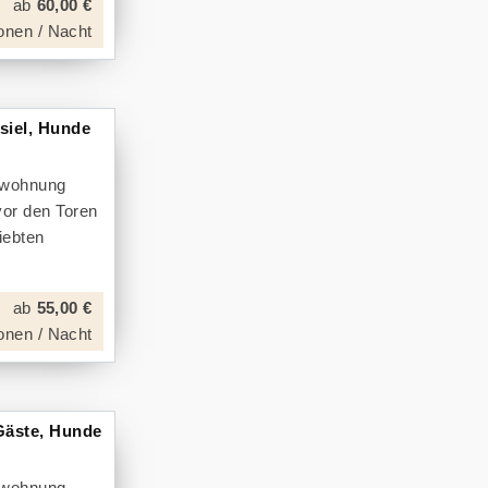
ab
60,00 €
onen / Nacht
siel, Hunde
enwohnung
vor den Toren
iebten
ab
55,00 €
onen / Nacht
Gäste, Hunde
enwohnung