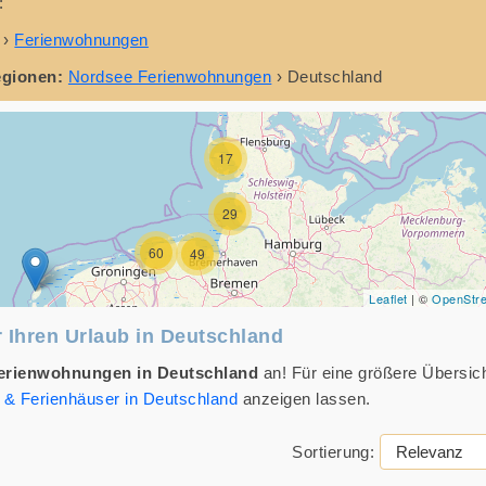
:
›
Ferienwohnungen
egionen:
Nordsee Ferienwohnungen
›
Deutschland
17
29
60
49
Leaflet
| ©
OpenStr
 Ihren Urlaub in Deutschland
erienwohnungen in Deutschland
an! Für eine größere Übersic
& Ferienhäuser in Deutschland
anzeigen lassen.
Sortierung: