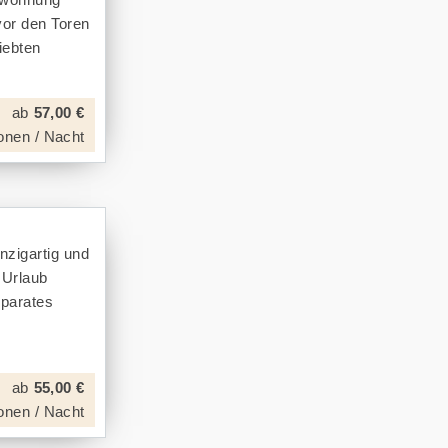
vor den Toren
iebten
ab
57,00 €
onen / Nacht
nzigartig und
 Urlaub
parates
ab
55,00 €
onen / Nacht