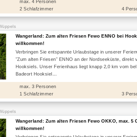
max. 4 Personen
2 Schlafzimmer
4 Pers
Wüppels
Wangerland: Zum alten Friesen Fewo ENNO bei Hook
willkommen!
Verbringen Sie entspannte Urlaubstage in unserer Feri
"Zum alten Friesen" ENNO an der Nordseeküste, direkt 
Hooksiels. Unser Ferienhaus liegt knapp 2,0 km vom bel
Badeort Hooksiel
max. 3 Personen
1 Schlafzimmer
3 Pers
Wüppels
Wangerland: Zum alten Friesen Fewo OKKO, max. 5 
willkommen!
Verbringen Sie entspannte Urlaubstage in unserer Feri