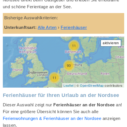
und schöne Ferientage an der See.
Bisherige Auswahlkriterien:
Unterkunftsart:
Alle Arten
›
Ferienhäuser
11
90
11
Leaflet
| ©
OpenStreetMap
contributors
Ferienhäuser für Ihren Urlaub an der Nordsee
Dieser Auswahl zeigt nur
Ferienhäuser an der Nordsee
an!
Für eine größere Übersicht können Sie auch alle
Ferienwohnungen & Ferienhäuser an der Nordsee
anzeigen
lassen.