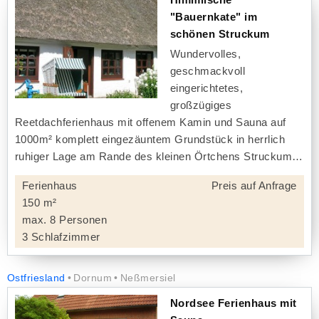
"Bauernkate" im
schönen Struckum
Wundervolles,
geschmackvoll
eingerichtetes,
großzügiges
Reetdachferienhaus mit offenem Kamin und Sauna auf
1000m² komplett eingezäuntem Grundstück in herrlich
ruhiger Lage am Rande des kleinen Örtchens Struckum
Ferienhaus
Preis auf Anfrage
150 m²
max. 8 Personen
3 Schlafzimmer
Ostfriesland
Dornum
Neßmersiel
Nordsee Ferienhaus mit