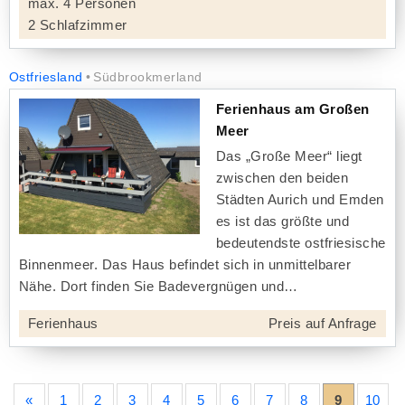
max. 4 Personen
2 Schlafzimmer
Ostfriesland
Südbrookmerland
Ferienhaus am Großen
Meer
Das „Große Meer“ liegt
zwischen den beiden
Städten Aurich und Emden
es ist das größte und
bedeutendste ostfriesische
Binnenmeer. Das Haus befindet sich in unmittelbarer
Nähe. Dort finden Sie Badevergnügen und
Ferienhaus
Preis auf Anfrage
«
1
2
3
4
5
6
7
8
9
10