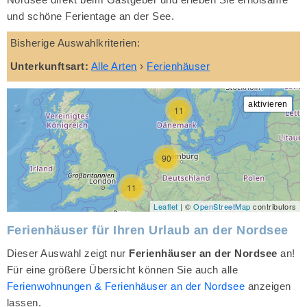
und schöne Ferientage an der See.
Bisherige Auswahlkriterien:
Unterkunftsart:
Alle Arten
›
Ferienhäuser
11
90
11
Leaflet
| ©
OpenStreetMap
contributors
Ferienhäuser für Ihren Urlaub an der Nordsee
Dieser Auswahl zeigt nur
Ferienhäuser an der Nordsee
an!
Für eine größere Übersicht können Sie auch alle
Ferienwohnungen & Ferienhäuser an der Nordsee
anzeigen
lassen.