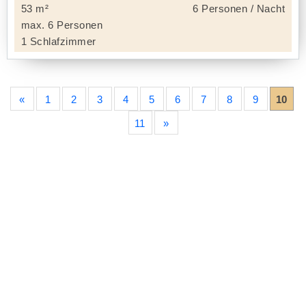
53 m²
6 Personen / Nacht
max. 6 Personen
1 Schlafzimmer
«
1
2
3
4
5
6
7
8
9
10
11
»