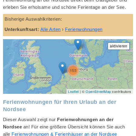
erleben Sie erholsame und schöne Ferientage an der See.
Bisherige Auswahlkriterien:
Unterkunftsart:
Alle Arten
›
Ferienwohnungen
155
Leaflet
| ©
OpenStreetMap
contributors
Ferienwohnungen für Ihren Urlaub an der
Nordsee
Dieser Auswahl zeigt nur
Ferienwohnungen an der
Nordsee
an! Für eine größere Übersicht können Sie auch
alle
Ferienwohnungen & Ferienhäuser an der Nordsee