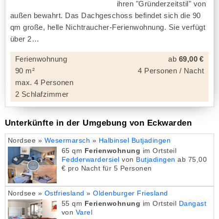
ihren "Gründerzeitstil" von
außen bewahrt. Das Dachgeschoss befindet sich die 90
qm große, helle Nichtraucher-Ferienwohnung. Sie verfügt
über 2
Ferienwohnung
ab
69,00 €
90 m²
4 Personen / Nacht
max. 4 Personen
2 Schlafzimmer
Unterkünfte in der Umgebung von Eckwarden
Nordsee »
Wesermarsch
»
Halbinsel Butjadingen
65 qm
Ferienwohnung
im Ortsteil
Fedderwardersiel
von
Butjadingen
ab 75,00
€ pro Nacht für 5 Personen
Nordsee »
Ostfriesland
»
Oldenburger Friesland
55 qm
Ferienwohnung
im Ortsteil
Dangast
von
Varel