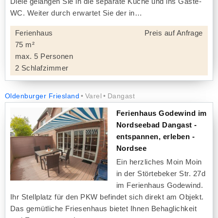
Diele gelangen Sie in die separate Küche und ins Gäste-
WC. Weiter durch erwartet Sie der in
Ferienhaus
Preis auf Anfrage
75 m²
max. 5 Personen
2 Schlafzimmer
Oldenburger Friesland
Varel
Dangast
Ferienhaus Godewind im
Nordseebad Dangast -
entspannen, erleben -
Nordsee
Ein herzliches Moin Moin
in der Störtebeker Str. 27d
im Ferienhaus Godewind.
Ihr Stellplatz für den PKW befindet sich direkt am Objekt.
Das gemütliche Friesenhaus bietet Ihnen Behaglichkeit