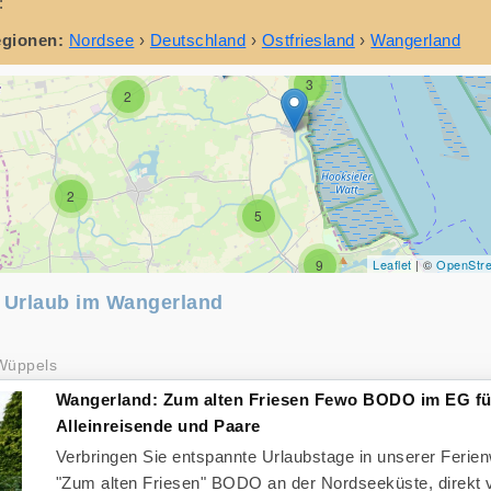
:
egionen:
Nordsee
›
Deutschland
›
Ostfriesland
›
Wangerland
3
2
2
5
9
Leaflet
| ©
OpenStr
n Urlaub im Wangerland
Wüppels
Wangerland: Zum alten Friesen Fewo BODO im EG fü
Alleinreisende und Paare
Verbringen Sie entspannte Urlaubstage in unserer Feri
"Zum alten Friesen" BODO an der Nordseeküste, direkt 