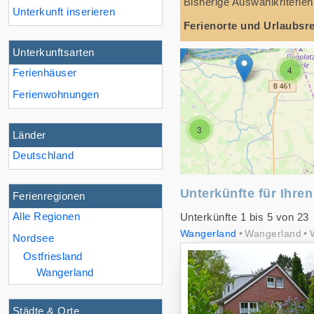
Bisherige Auswahlkriterien
Unterkunft inserieren
Ferienorte und Urlaubsr
Unterkunftsarten
4
Ferienhäuser
Ferienwohnungen
3
Länder
Deutschland
2
Unterkünfte für Ihre
Ferienregionen
Alle Regionen
Unterkünfte 1 bis 5 von 23
Wangerland
Wangerland
Nordsee
Ostfriesland
Wangerland
Städte & Orte