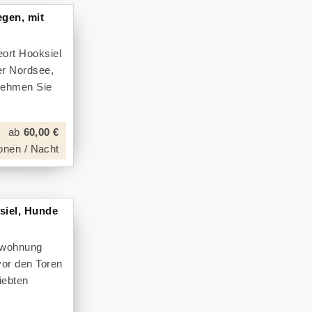
egen, mit
eort Hooksiel
er Nordsee,
nehmen Sie
ab
60,00 €
onen / Nacht
siel, Hunde
enwohnung
vor den Toren
iebten