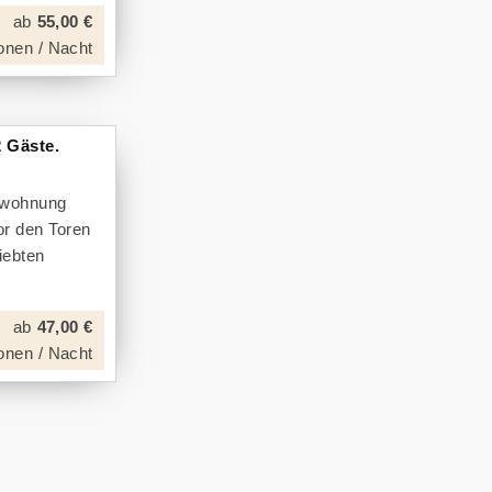
ab
55,00 €
onen / Nacht
 Gäste.
enwohnung
or den Toren
iebten
ab
47,00 €
onen / Nacht