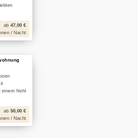
iebten
ab
47,00 €
onen / Nacht
nwohnung
sonen
it
d einem Nehl
ab
50,00 €
onen / Nacht