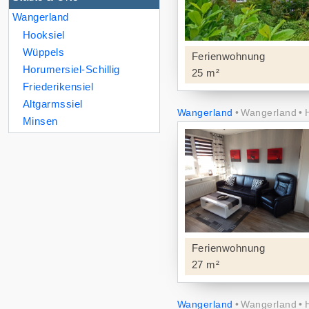
Wangerland
Hooksiel
Wüppels
Ferienwohnung
Horumersiel-Schillig
25 m²
Friederikensiel
Altgarmssiel
Wangerland
Wangerland
Minsen
Ferienwohnung
27 m²
Wangerland
Wangerland