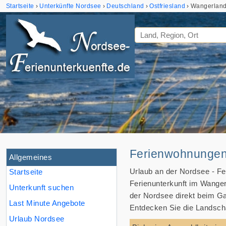
Startseite
Unterkünfte Nordsee
Deutschland
Ostfriesland
Wangerlan
Ferienwohnungen
Allgemeines
Urlaub an der Nordsee - Fe
Startseite
Ferienunterkunft im Wanger
Unterkunft suchen
der Nordsee direkt beim G
Last Minute Angebote
Entdecken Sie die Landscha
Urlaub Nordsee