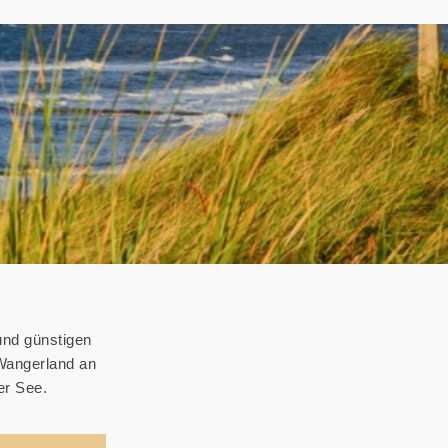
und günstigen
 Wangerland an
er See.