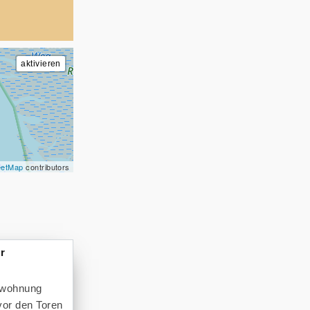
eetMap
contributors
r
enwohnung
vor den Toren