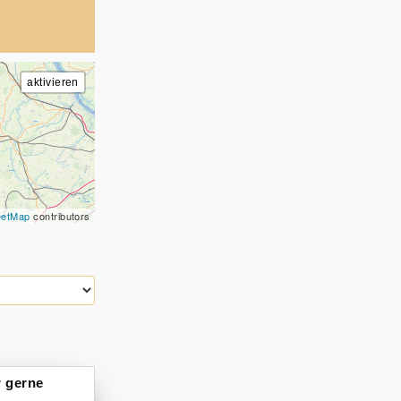
eetMap
contributors
r gerne