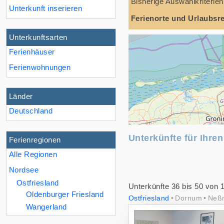
Bisherige Auswahlkriterien
Unterkunft inserieren
Ferienorte und Urlaubsr
Unterkunftsarten
Ferienhäuser
Ferienwohnungen
Länder
Deutschland
Unterkünfte für Ihren
Ferienregionen
Alle Regionen
Nordsee
Ostfriesland
Unterkünfte 36 bis 50 von 
Oldenburger Friesland
Ostfriesland
Dornum
Neßm
Wangerland