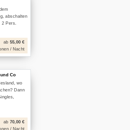
 dem
ng, abschalten
 2 Pers.
ab
55,00 €
onen / Nacht
e und Co
iesland, wo
machen? Dann
Singles,
ab
70,00 €
onen / Nacht