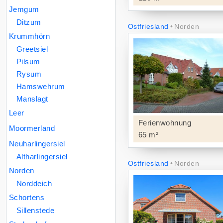
Jemgum
Ditzum
Ostfriesland
Norden
Krummhörn
Greetsiel
Pilsum
Rysum
Hamswehrum
Manslagt
Leer
Ferienwohnung
Moormerland
65 m²
Neuharlingersiel
Altharlingersiel
Ostfriesland
Norden
Norden
Norddeich
Schortens
Sillenstede