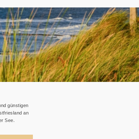
und günstigen
stfriesland an
er See.
2