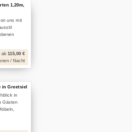
rten 1,20m,
on uns mit
usstil
hobenen
ab
115,00 €
onen / Nacht
in Greetsiel
hblick in
n Gästen
 Möbeln,