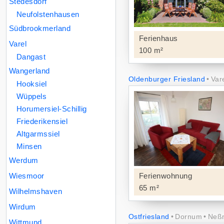
Stedesdorf
Neufolstenhausen
Südbrookmerland
Ferienhaus
Varel
100 m²
Dangast
Wangerland
Oldenburger Friesland
Var
Hooksiel
Wüppels
Horumersiel-Schillig
Friederikensiel
Altgarmssiel
Minsen
Werdum
Wiesmoor
Ferienwohnung
65 m²
Wilhelmshaven
Wirdum
Ostfriesland
Dornum
Neßm
Wittmund