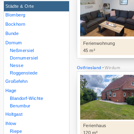
Städte & Orte
Blomberg
Bockhorn
Bunde
Dornum
Ferienwohnung
Neßmersiel
45 m²
Dornumersiel
Nesse
Ostfriesland
Wirdum
Roggenstede
Großefehn
Hage
Blandorf-Wichte
Berumbur
Holtgast
Ihlow
Ferienhaus
Riepe
120 m²