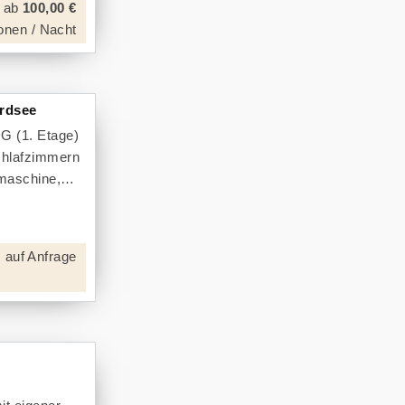
ab
100,00 €
onen / Nacht
ordsee
G (1. Etage)
Schlafzimmern
lmaschine,
 auf Anfrage