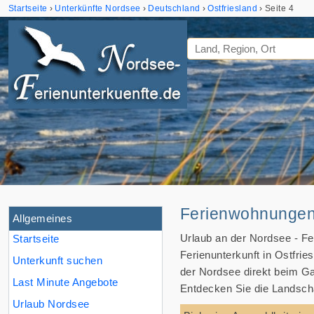
Startseite
Unterkünfte Nordsee
Deutschland
Ostfriesland
Seite 4
Ferienwohnungen 
Allgemeines
Urlaub an der Nordsee - Fe
Startseite
Ferienunterkunft in Ostfrie
Unterkunft suchen
der Nordsee direkt beim G
Last Minute Angebote
Entdecken Sie die Landscha
Urlaub Nordsee