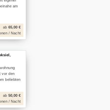
it eigener
 beinahe am
ab
65,00 €
onen / Nacht
ksiel,
enwohnung
t vor den
om beliebten
ab
50,00 €
onen / Nacht