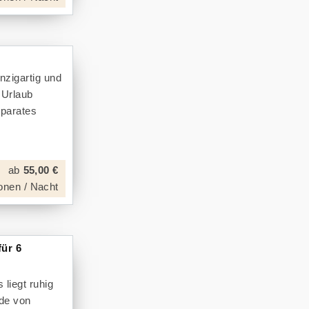
nzigartig und
 Urlaub
parates
ab
55,00 €
onen / Nacht
ür 6
 liegt ruhig
de von