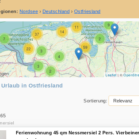
:
5
egionen:
Nordsee
›
Deutschland
›
Ostfriesland
3
9
11
14
37
7
2
59
22
3
4
3
2
Leaflet
| ©
OpenStr
 Urlaub in Ostfriesland
Sortierung:
165
ersiel
Ferienwohnung 45 qm Nessmersiel 2 Pers. Vierbeine