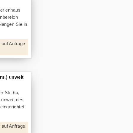
Ferienhaus
enbereich
langen Sie in
 auf Anfrage
rs.) unweit
r Str. 6a,
 unweit des
ingerichtet.
 auf Anfrage