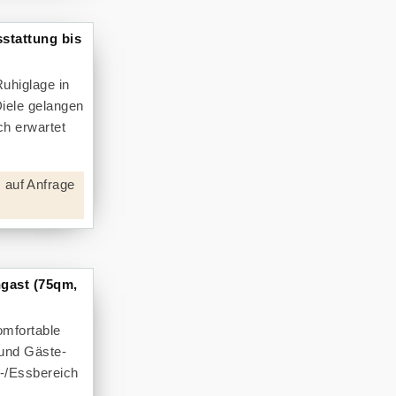
stattung bis
Ruhiglage in
Diele gelangen
ch erwartet
 auf Anfrage
gast (75qm,
omfortable
 und Gäste-
-/Essbereich