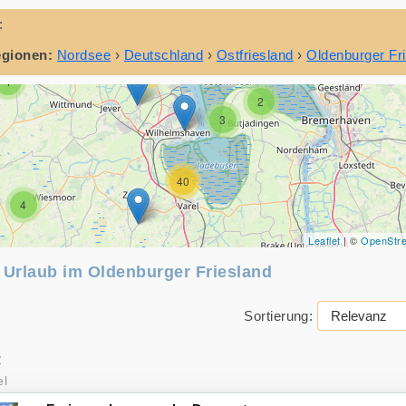
9
:
5
9
4
egionen:
Nordsee
›
Deutschland
›
Ostfriesland
›
Oldenburger Fr
14
4
2
3
40
4
Leaflet
| ©
OpenStr
n Urlaub im Oldenburger Friesland
Sortierung:
2
el