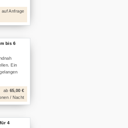
 auf Anfrage
m bis 6
andnah
llen. Ein
 gelangen
ab
65,00 €
onen / Nacht
für 4