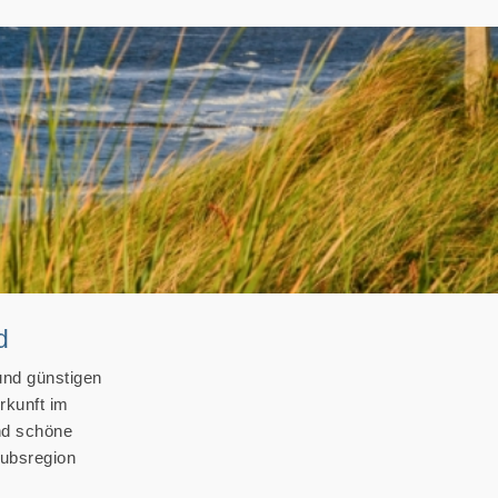
d
und günstigen
rkunft im
nd schöne
aubsregion
3