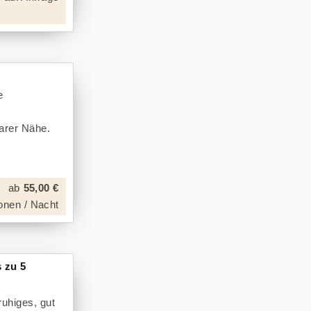
e
barer Nähe.
ab
55,00 €
onen / Nacht
s zu 5
uhiges, gut