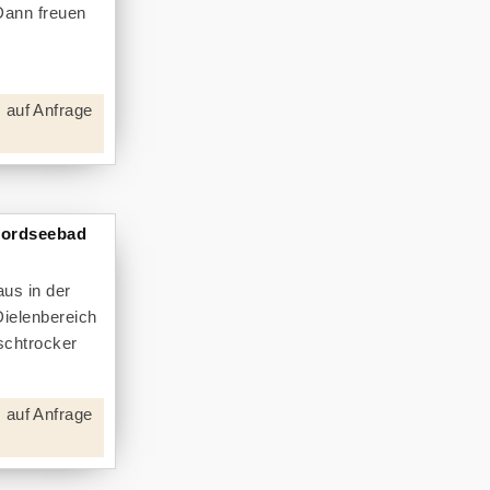
Dann freuen
 auf Anfrage
Nordseebad
us in der
Dielenbereich
schtrocker
 auf Anfrage