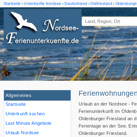
Startseite
Unterkünfte Nordsee
Deutschland
Ostfriesland
Oldenburger
Ferienwohnungen 
Allgemeines
Urlaub an der Nordsee - Fe
Startseite
Ferienunterkunft im Oldenb
Unterkunft suchen
Oldenburger Friesland an 
Last Minute Angebote
Ferientage an der See. Ent
Urlaub Nordsee
Oldenburger Friesland.