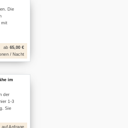
en. Die
n
 mit
ab
65,00 €
onen / Nacht
ähe im
n der
hier 1-3
g. Sie
 auf Anfrage