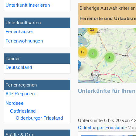
Unterkunft inserieren
Bisherige Auswahlkriterien
2
Ferienorte und Urlaubsr
13
Unterkunftsarten
22
Ferienhäuser
7
Ferienwohnungen
17
4
3
Länder
Deutschland
Ferienregionen
3
Unterkünfte für Ihre
Alle Regionen
2
Nordsee
Ostfriesland
Oldenburger Friesland
Unterkünfte 6 bis 20 von 4
Oldenburger Friesland
Var
Städte & Orte