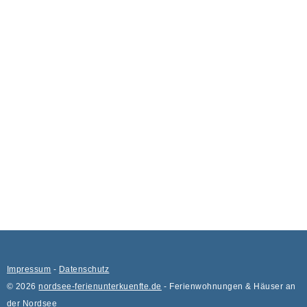
Impressum
-
Datenschutz
© 2026
nordsee-ferienunterkuenfte.de
- Ferienwohnungen & Häuser an
der Nordsee